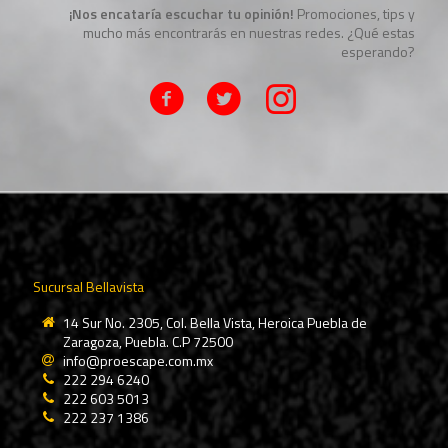
¡Nos encataría escuchar tu opinión!
Promociones, tips y
mucho más encontrarás en nuestras redes. ¿Qué estas
esperando?
Sucursal Bellavista
14 Sur No. 2305, Col. Bella Vista, Heroica Puebla de
Zaragoza, Puebla. C.P 72500
info@proescape.com.mx
222 294 6240
222 603 5013
222 237 1386