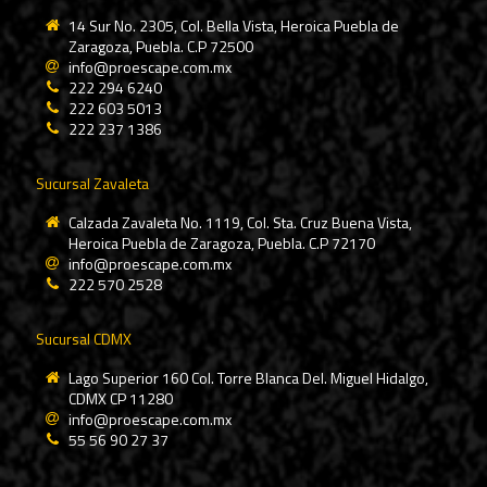
14 Sur No. 2305, Col. Bella Vista, Heroica Puebla de
Zaragoza, Puebla. C.P 72500
info@proescape.com.mx
222 294 6240
222 603 5013
222 237 1386
Sucursal Zavaleta
Calzada Zavaleta No. 1119, Col. Sta. Cruz Buena Vista,
Heroica Puebla de Zaragoza, Puebla. C.P 72170
info@proescape.com.mx
222 570 2528
Sucursal CDMX
Lago Superior 160 Col. Torre Blanca Del. Miguel Hidalgo,
CDMX CP 11280
info@proescape.com.mx
55 56 90 27 37